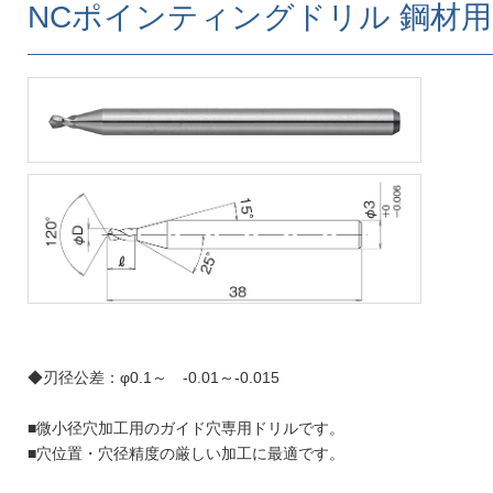
NCポインティングドリル 鋼材用 
◆刃径公差：φ0.1～ -0.01～-0.015
■微小径穴加工用のガイド穴専用ドリルです。
■穴位置・穴径精度の厳しい加工に最適です。