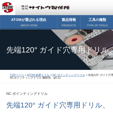
ATOMが選ばれる理由
製品情報
工具の種類
ABOUT ATOM
PRODUCTS
TYPE OF TOOLS
先端120° ガイド穴専用ドリル
TOPページ
>
ATOM 超硬ドリル
>
NC ポインティングドリル
> 先端120° ガイド
NCポインティングドリル 鋼材用 φ0.12
NCポインティングドリル 鋼材用
NC ポインティングドリル
先端120° ガイド穴専用ドリル、