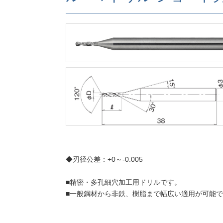
◆刃径公差：+0～-0.005
■精密・多孔細穴加工用ドリルです。
■一般鋼材から非鉄、樹脂まで幅広い適用が可能