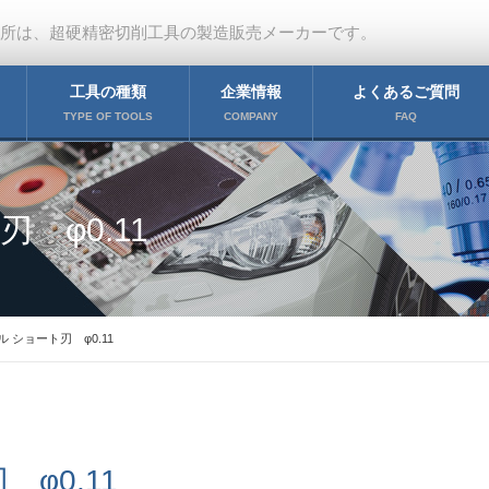
作所は、超硬精密切削工具の製造販売メーカーです。
工具の種類
企業情報
よくあるご質問
TYPE OF TOOLS
COMPANY
FAQ
 φ0.11
 ショート刃 φ0.11
φ0.11