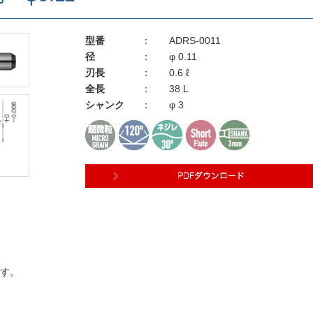
型番
：
ADRS-0011
径
：
φ 0.11
刃長
：
0.6 ℓ
全長
：
38 L
シャンク
：
φ 3
です。