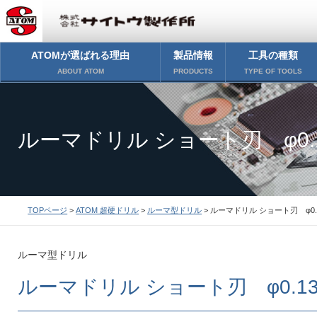
ATOMが選ばれる理由
製品情報
工具の種類
ABOUT ATOM
PRODUCTS
TYPE OF TOOLS
ルーマドリル ショート刃 φ0.
TOPページ
>
ATOM 超硬ドリル
>
ルーマ型ドリル
> ルーマドリル ショート刃 φ0.
ルーマ型ドリル
ルーマドリル ショート刃 φ0.1