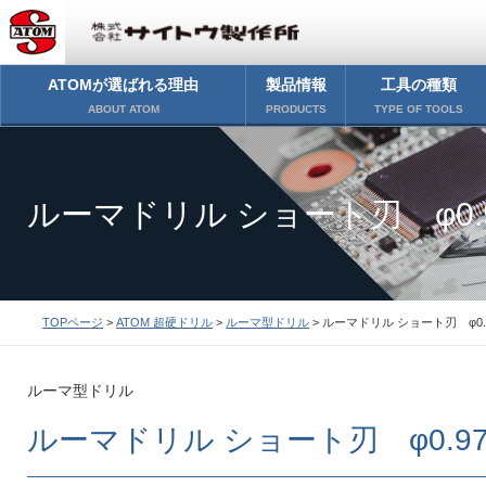
ATOMが選ばれる理由
製品情報
工具の種類
ABOUT ATOM
PRODUCTS
TYPE OF TOOLS
ルーマドリル ショート刃 φ0.
TOPページ
>
ATOM 超硬ドリル
>
ルーマ型ドリル
> ルーマドリル ショート刃 φ0.
ルーマ型ドリル
ルーマドリル ショート刃 φ0.9