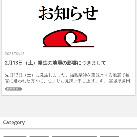
2021/02/15
2月13日（土）発生の地震の影響につきまして
先日13日（土）に発生しました、福島県沖を震源とする地震で被
害に遭われた方々に、心よりお見舞い申し上げます。 宮城県角田
市の弊社工場では、特に大きな損害は出ておりません。現在、設
Japanese
備の精度チェックを進めており、随時生産を開始しております。
皆様にはご心配をお掛けいたしますが、ご理解ご了承の程よろし
くお願いいたします。
Category