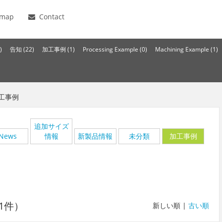
emap
Contact
)
告知 (22)
加工事例 (1)
Processing Example (0)
Machining Example (1)
工事例
追加サイズ
News
情報
新製品情報
未分類
加工事例
1件）
新しい順 |
古い順