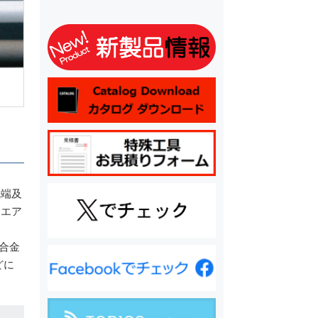
先端及
クエア
る合⾦
どに