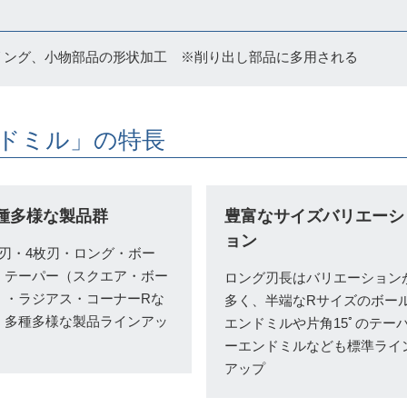
リング、小物部品の形状加工 ※削り出し部品に多用される
ンドミル」の特長
種多様な製品群
豊富なサイズバリエーシ
ョン
枚刃・4枚刃・ロング・ボー
・テーパー（スクエア・ボー
ロング刃長はバリエーション
）・ラジアス・コーナーRな
多く、半端なRサイズのボー
、多種多様な製品ラインアッ
エンドミルや片角15ﾟのテー
ーエンドミルなども標準ライ
アップ