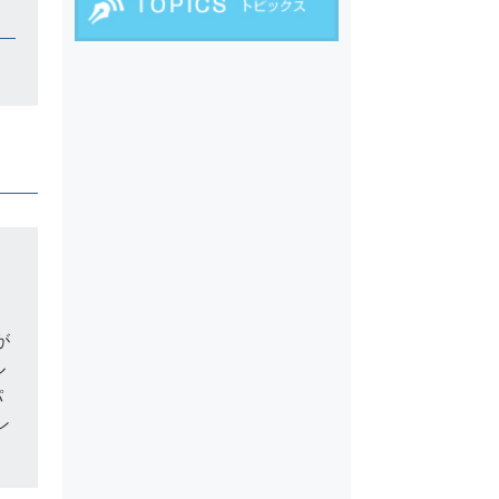
が
ル
パ
ン