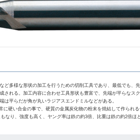
など多様な形状の加工を行うための切削工具であり、最低でも、
成される。加工内容に合わせ工具形状も豊富で、先端が平らなス
端は平らだが角が丸いラジアスエンドミルなどがある。
前の通り非常に硬い合金の事で、硬質の⾦属炭化物の粉末を焼結して作られ
にもなり、強度も高く、ヤング率は鉄の約3倍、比重は鉄の約2倍ほ