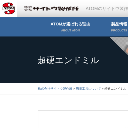
ATOMのサイトウ製
ATOMが選ばれる理由
製品情報
ABOUT ATOM
PRODUCTS
超硬エンドミル
株式会社サイトウ製作所
>
切削工具について
> 超硬エンドミル