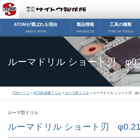
ATOMが選ばれる理由
製品情報
工具の種類
ABOUT ATOM
PRODUCTS
TYPE OF TOOLS
ルーマドリル ショート刃 φ0.
TOPページ
>
ATOM 超硬ドリル
>
ルーマ型ドリル
> ルーマドリル ショート刃 φ0.
ルーマ型ドリル
ルーマドリル ショート刃 φ0.2