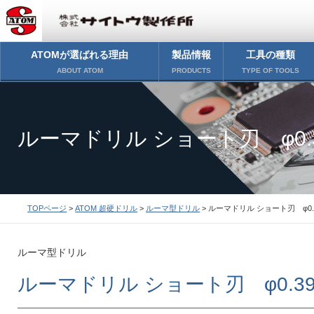
ATOMが選ばれる理由
製品情報
工具の種類
ABOUT ATOM
PRODUCTS
TYPE OF TOOLS
ルーマドリル ショート刃 φ0.
TOPページ
>
ATOM 超硬ドリル
>
ルーマ型ドリル
> ルーマドリル ショート刃 φ0.
ルーマ型ドリル
ルーマドリル ショート刃 φ0.3