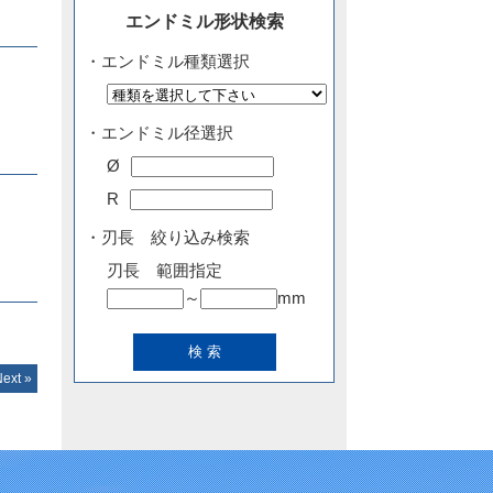
エンドミル形状検索
・エンドミル種類選択
・エンドミル径選択
Ø
R
・刃長 絞り込み検索
刃長 範囲指定
～
mm
Next »