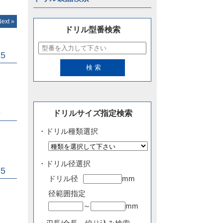
Next »
ドリル型番検索
5
9
ドリルサイズ指定検索
・ドリル種類選択
・ドリル径選択
5
ドリル径
mm
径範囲指定
～
mm