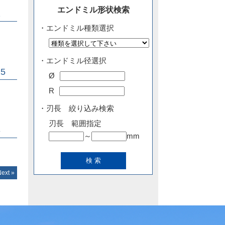
エンドミル形状検索
2
・エンドミル種類選択
・エンドミル径選択
5
Ø
R
・刃長 絞り込み検索
刃長 範囲指定
3
～
mm
Next »