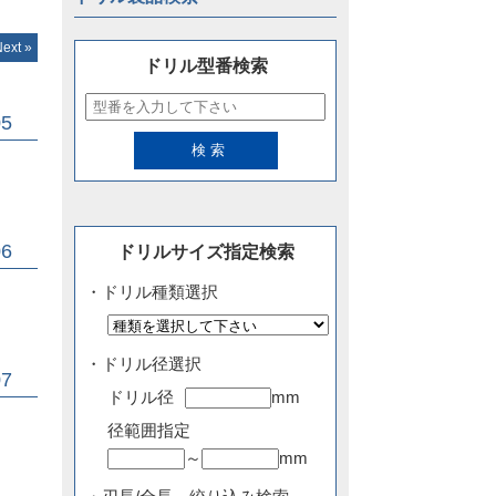
Next »
ドリル型番検索
5
6
ドリルサイズ指定検索
・ドリル種類選択
・ドリル径選択
7
ドリル径
mm
径範囲指定
～
mm