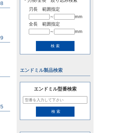
・刃長/全長 絞り込み検索
8
刃長 範囲指定
～
mm
全長 範囲指定
～
mm
9
エンドミル製品検索
1
エンドミル型番検索
5